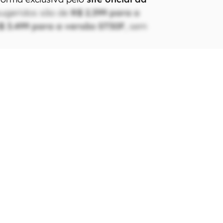
sugeridos são de
R$ 2.399 para o
$ 3.499 para a versão ST50F
, sem
xas de som, o catálogo do
tros itens de peso. Consumidores
ar a caixa de som decorativa
dbars, monitores e até smartphones
ob as mesmas condições de