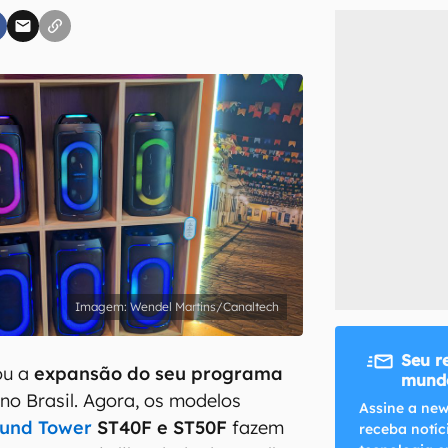
inscreva-se
li, aceito e concordo com os
Termos de Uso e Política de Privacidade do Ca
Wendel Martins/Canaltech
Seu r
ou a
expansão do seu programa
mundo
no Brasil. Agora, os modelos
Assine a new
und Tower
ST40F e ST50F
fazem
receba notíc