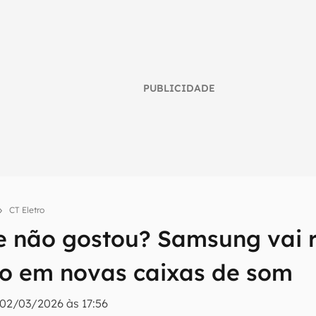
PUBLICIDADE
umo inteligente do mundo tech!
CT Eletro
 não gostou? Samsung vai 
tter do Canaltech e receba notícias e reviews sobre tecnologia 
to em novas caixas de som
02/03/2026 às 17:56