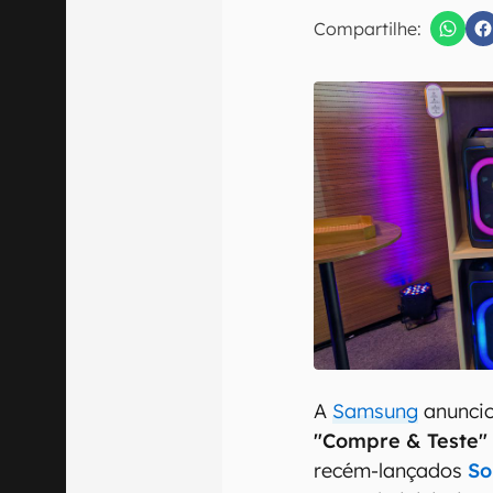
Compartilhe:
Confirmo que 
A
Samsung
anunci
"Compre & Teste"
recém-lançados
So