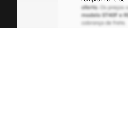
oferta
. Os preços 
modelo ST40F e R
cobrança de frete.
Além das novas cai
programa inclui ou
também podem test
Music Frame
, soun
da linha Galaxy s
devolução.