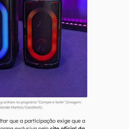
g entram no programa "Compre e teste" (Imagem:
endel Martins/Canaltech)
ltar que a participação exige que a
orma exclusiva pelo
site oficial da