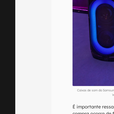
Caixas de som da Samsun
W
É importante ressa
compra ocorra de f