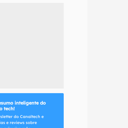
naltech.
esumo inteligente do
 tech!
sletter do Canaltech e
ias e reviews sobre