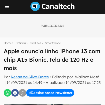
PUBLICIDADE
Seu resumo inteligente do mundo tech!
Assine a newsletter do Canaltech e receba
Home
Notícias
Produtos
Smartphone
notícias e reviews sobre tecnologia em primeira
mão.
Apple anuncia linha iPhone 13 com
chip A15 Bionic, tela de 120 Hz e
E-mail
mais
Por
Renan da Silva Dores
• Editado por
Wallace Moté
inscreva-se
|
14/09/2021 às 14:49
•
Atualizado
14/09/2021 às 17:23
Assine nossa Newsletter
Confirmo que li, aceito e concordo com os
Termos de
Uso e Política de Privacidade do Canaltech.