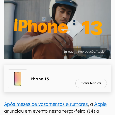
Reprodução/Apple
melhor preço
R$ 2.961,48
iPhone 13
ficha técnica
Após meses de vazamentos e rumores
, a
Apple
anunciou em evento nesta terça-feira (14) a