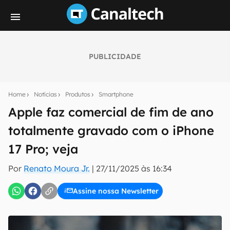
PUBLICIDADE
Seu resumo inteligente do mundo tech!
Assine a newsletter do Canaltech e receba
Home
Notícias
Produtos
Smartphone
notícias e reviews sobre tecnologia em primeira
mão.
Apple faz comercial de fim de ano
totalmente gravado com o iPhone
E-mail
17 Pro; veja
Por
Renato Moura Jr.
|
27/11/2025 às 16:34
inscreva-se
Assine nossa Newsletter
Confirmo que li, aceito e concordo com os
Termos de
Uso e Política de Privacidade do Canaltech.