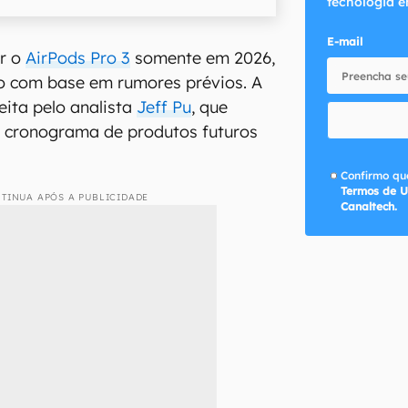
tecnologia e
E-mail
r o
AirPods Pro 3
somente em 2026,
o com base em rumores prévios. A
eita pelo analista
Jeff Pu
, que
l cronograma de produtos futuros
Confirmo que
Termos de U
TINUA APÓS A PUBLICIDADE
Canaltech.