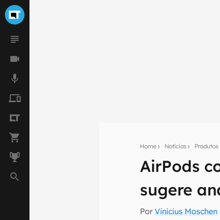
Home
Notícias
Produtos
AirPods c
Seu res
sugere an
Assine a newsle
mão.
Por
Vinícius Moschen