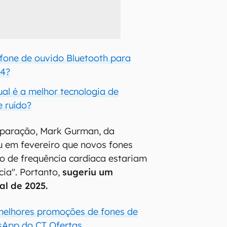
 fone de ouvido Bluetooth para
24?
al é a melhor tecnologia de
 ruído?
mparação, Mark Gurman, da
u em fevereiro que novos fones
 de frequência cardíaca estariam
ia". Portanto,
sugeriu um
al de 2025.
melhores promoções de fones de
sApp do CT Ofertas