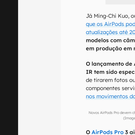
Já Ming-Chi Kuo, o
que os AirPods po
atualizações até 2
modelos com câme
em produção em 
O lançamento de 
IR tem sido espe
de tirarem fotos o
componentes serv
nos movimentos d
Novos AirPods Pro devem c
(Image
O
AirPods Pro
3 a