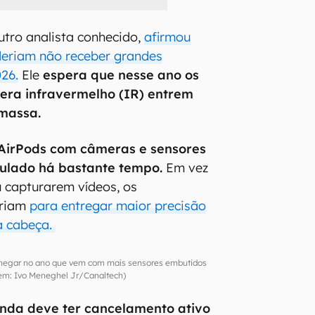
utro analista conhecido,
afirmou
deriam não receber grandes
026.
Ele
espera que nesse ano os
ra infravermelho (IR) entrem
massa.
AirPods com câmeras e sensores
culado há bastante tempo.
Em vez
u capturarem vídeos, os
iriam
para entregar maior precisão
a cabeça.
hegar no ano que vem com mais sensores embutidos
m: Ivo Meneghel Jr/Canaltech)
inda deve ter cancelamento ativo