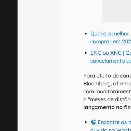
Qual é o melhor
comprar em 20
ENC ou ANC | Qu
cancelamento de
Para efeito de co
Bloomberg, afirmo
com monitoramento
a "meses de distânc
lançamento no fin
🎧 Encontre as 
ouvido no What