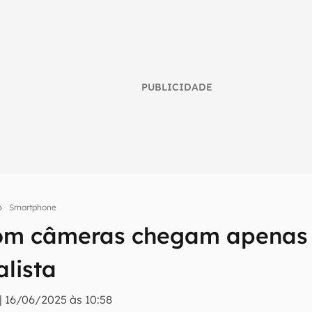
PUBLICIDADE
Smartphone
om câmeras chegam apenas
umo inteligente do mundo tech!
alista
tter do Canaltech e receba notícias e reviews sobre tecnologia 
|
16/06/2025 às 10:58