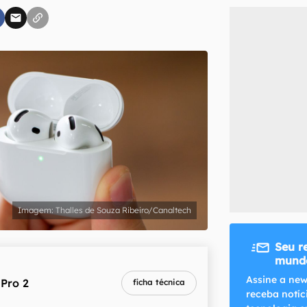
inscreva-se
li, aceito e concordo com os
Termos de Uso e Política de Privacidade do Ca
Thalles de Souza Ribeiro/Canaltech
Seu r
mundo
Assine a new
 Pro 2
ficha técnica
receba notíc