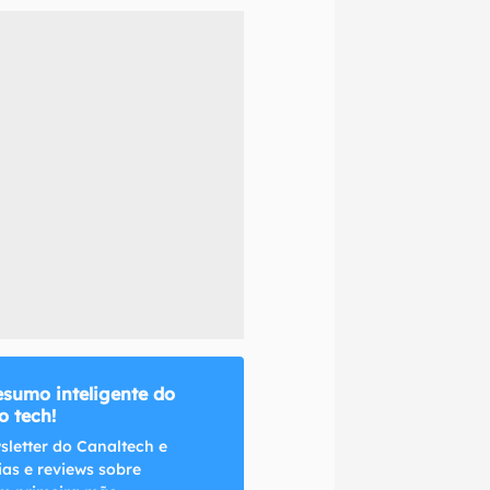
naltech.
esumo inteligente do
 tech!
sletter do Canaltech e
ias e reviews sobre