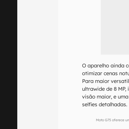
O aparelho ainda co
otimizar cenas notu
Para maior versati
ultrawide de 8 MP,
visão maior, e uma
selfies detalhadas.
Moto G75 oferece u