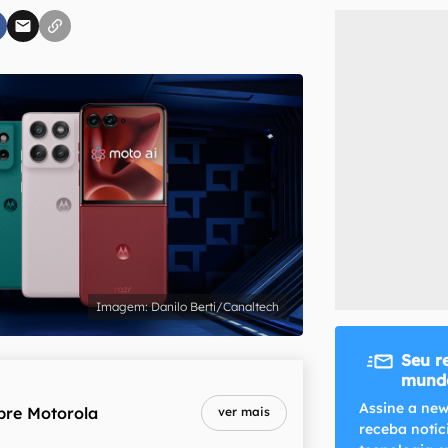
inscreva-se
li, aceito e concordo com os
Termos de Uso e Política de Privacidade do Ca
Danilo Berti/Canaltech
Seu r
mundo
Assine a new
bre
Motorola
ver mais
receba notíc