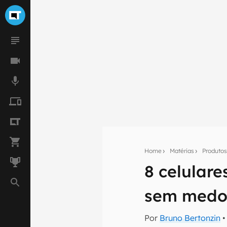
Home
Matérias
Produto
8 celular
Seu res
sem medo 
Assine a newsle
mão.
Por
Bruno Bertonzin
•