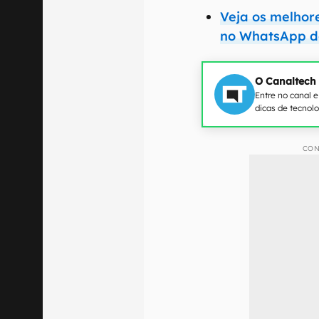
Veja os melhore
no WhatsApp d
O Canaltech
Entre no canal 
dicas de tecnol
CON