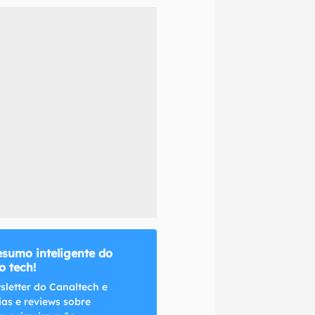
naltech.
esumo inteligente do
 tech!
sletter do Canaltech e
ias e reviews sobre