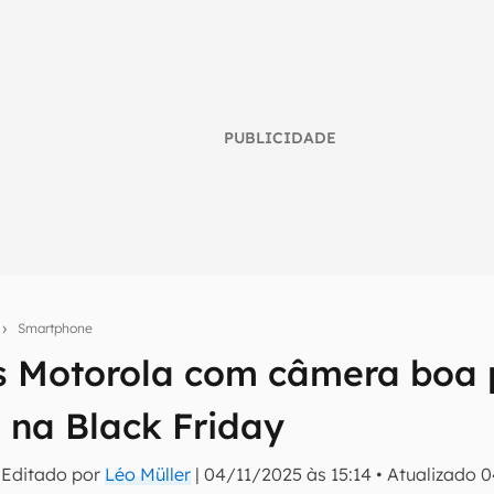
PUBLICIDADE
s
Smartphone
es Motorola com câmera boa
umo inteligente do mundo tech!
na Black Friday
tter do Canaltech e receba notícias e reviews sobre tecnologia 
 Editado por
Léo Müller
|
04/11/2025 às 15:14
•
Atualizado
0