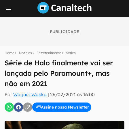
PUBLICIDADE
Seu resumo inteligente do mundo tech!
Assine a newsletter do Canaltech e receba
Home
Notícias
Entretenimento
Séries
notícias e reviews sobre tecnologia em primeira
mão.
Série de Halo finalmente vai ser
lançada pelo Paramount+, mas
E-mail
não em 2021
Por
Wagner Wakka
|
26/02/2021 às 16:00
inscreva-se
Assine nossa Newsletter
Confirmo que li, aceito e concordo com os
Termos de
Uso e Política de Privacidade do Canaltech.