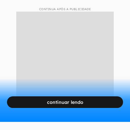
Produzido pela TLC,
Muquiranas
é um reality
que chama atenção pelo absurdo. Na produção,
algumas pessoas mostram suas rotinas e
provam que são extremamente econômicas. Só
que a situação é tão exagerada e radical que
muitos chegam ao cúmulo de reutilizar papel
higiênico, comer alimentos vencidos, tomar
banho apenas uma vez na semana, reutilizar
talheres descartáveis, entre outras bizarrices.
CONTINUA APÓS A PUBLICIDADE