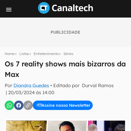
PUBLICIDADE
Seu resumo inteligente do mundo tech!
Assine a newsletter do Canaltech e receba
Home
Listas
Entretenimento
Séries
notícias e reviews sobre tecnologia em primeira
mão.
Os 7 reality shows mais bizarros da
Max
E-mail
Por
Diandra Guedes
• Editado por
Durval Ramos
|
20/03/2024 às 14:00
inscreva-se
Assine nossa Newsletter
Confirmo que li, aceito e concordo com os
Termos de
Uso e Política de Privacidade do Canaltech.