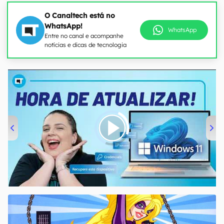
O Canaltech está no
WhatsApp!
WhatsApp
Entre no canal e acompanhe
notícias e dicas de tecnologia
00:00
/
04:52