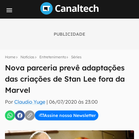
PUBLICIDADE
Seu resumo inteligente do mundo tech!
Assine a newsletter do Canaltech e receba
Home
Notícias
Entretenimento
Séries
notícias e reviews sobre tecnologia em primeira
mão.
Nova parceria prevê adaptações
das criações de Stan Lee fora da
E-mail
Marvel
Por
Claudio Yuge
|
06/07/2020 às 23:00
inscreva-se
Assine nossa Newsletter
Confirmo que li, aceito e concordo com os
Termos de
Uso e Política de Privacidade do Canaltech.