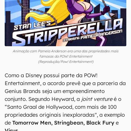
Animação com Pamela Anderson era uma das propriedades mais
famosas da POW! Entertainment
(Reprodução/Pow! Entertainment)
Como a Disney possui parte da POW!
Entertainment, o acordo prevê que a parceria da
Genius Brands seja um empreendimento
conjunto. Segundo Heyward, a
joint venture
é o
“Santo Graal de Hollywood, com mais de 100
propriedades originais inexploradas", a exemplo
de
Tomorrow Men, Stringbean, Black Fury
e
Virus
.