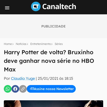
PUBLICIDADE
Seu resumo inteligente do mundo tech!
Assine a newsletter do Canaltech e receba
Home
Notícias
Entretenimento
Séries
notícias e reviews sobre tecnologia em primeira
mão.
Harry Potter de volta? Bruxinho
deve ganhar nova série no HBO
E-mail
Max
Por
Claudio Yuge
|
25/01/2021 às 18:15
inscreva-se
Assine nossa Newsletter
Confirmo que li, aceito e concordo com os
Termos de
Uso e Política de Privacidade do Canaltech.