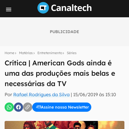
PUBLICIDADE
Seu resumo inteligente do mundo tech!
Assine a newsletter do Canaltech e receba
Home
Matérias
Entretenimento
Séries
notícias e reviews sobre tecnologia em primeira
mão.
Crítica | American Gods ainda é
uma das produções mais belas e
E-mail
necessárias da TV
Por
Rafael Rodrigues da Silva
|
15/06/2019 às 15:10
inscreva-se
Assine nossa Newsletter
Confirmo que li, aceito e concordo com os
Termos de
Uso e Política de Privacidade do Canaltech.