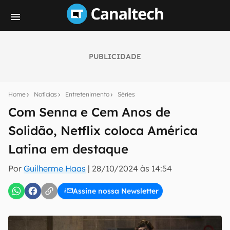
PUBLICIDADE
Seu resumo inteligente do mundo tech!
Assine a newsletter do Canaltech e receba
Home
Notícias
Entretenimento
Séries
notícias e reviews sobre tecnologia em primeira
mão.
Com Senna e Cem Anos de
Solidão, Netflix coloca América
E-mail
Latina em destaque
Por
Guilherme Haas
|
28/10/2024 às 14:54
inscreva-se
Assine nossa Newsletter
Confirmo que li, aceito e concordo com os
Termos de
Uso e Política de Privacidade do Canaltech.