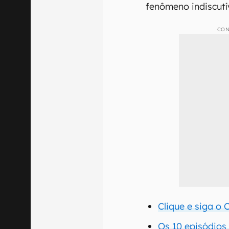
fenômeno indiscutív
CON
Clique e siga o
Os 10 episódios