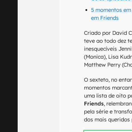
5 momentos em q
em Friends
Criado por David C
teve ao todo dez t
inesquecíveis Jenni
(Monica), Lisa Kud
Matthew Perry (Cha
O sexteto, no entan
momentos marcant
uma lista de oito 
Friends
, relembra
pela série e trans
dos mais queridos p