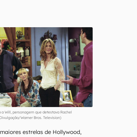
da a Will, personagem que detestava Rachel
ivulgação/Warner Bros. Television)
 maiores estrelas de Hollywood,