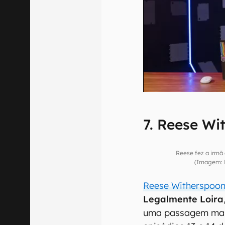
7. Reese Wi
Reese fez a irmã 
(Imagem: D
Reese Witherspoo
Legalmente Loira
uma passagem marc