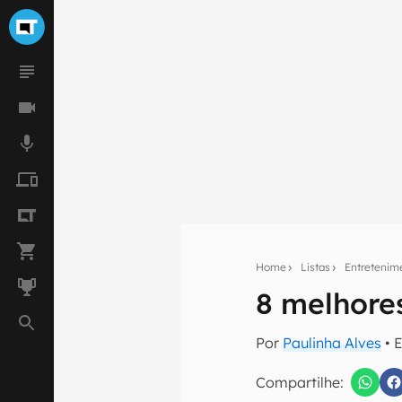
Home
Listas
Entretenim
8 melhore
Seu res
Por
Paulinha Alves
• 
Assine a newsle
mão.
Compartilhe: