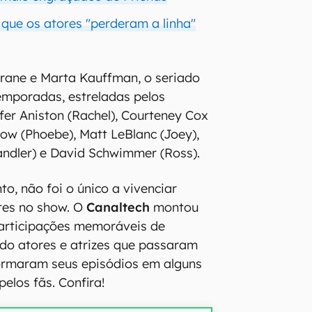
ue os atores "perderam a linha"
rane e Marta Kauffman, o seriado
emporadas, estreladas pelos
fer Aniston (Rachel), Courteney Cox
row (Phoebe), Matt LeBlanc (Joey),
ndler) e David Schwimmer (Ross).
to, não foi o único a vivenciar
es no show. O
Canaltech
montou
participações memoráveis de
ndo atores e atrizes que passaram
formaram seus episódios em alguns
elos fãs. Confira!