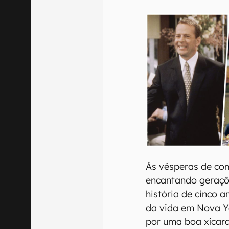
E-mail
Confirmo que 
Às vésperas de co
encantando geraçõ
história de cinco a
da vida em Nova Yo
por uma boa xícara