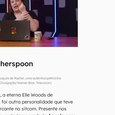
therspoon
caçula de Rachel, uma autêntica patricinha
ivulgação/Warner Bros. Television)
n
, a eterna Elle Woods de
, foi outra personalidade que teve
ante no sitcom. Presente nos