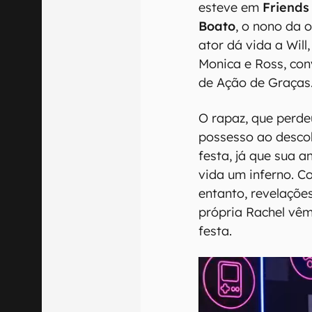
esteve em
Friends
Boato
, o nono da 
ator dá vida a Will
Monica e Ross, con
de Ação de Graças
O rapaz, que perde
possesso ao desco
festa, já que sua a
vida um inferno. C
entanto, revelaçõe
própria Rachel vê
festa.