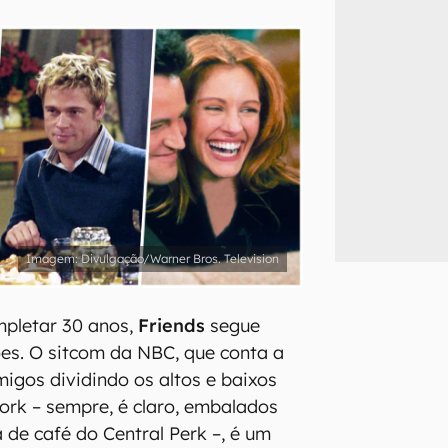
inscreva-se
li, aceito e concordo com os
Termos de Uso e Política de Privacidade do Ca
Divulgação/Warner Bros. Television
mpletar 30 anos,
Friends
segue
es. O sitcom da NBC, que conta a
migos dividindo os altos e baixos
rk – sempre, é claro, embalados
 de café do Central Perk –, é um