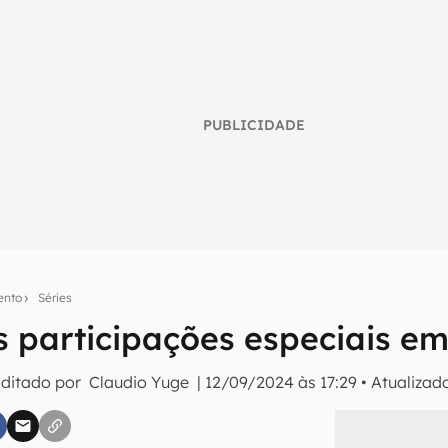
PUBLICIDADE
ento
Séries
s participações especiais em
umo inteligente do mundo tech!
Editado por
Claudio Yuge
|
12/09/2024 às 17:29
•
Atualizad
tter do Canaltech e receba notícias e reviews sobre tecnologia 