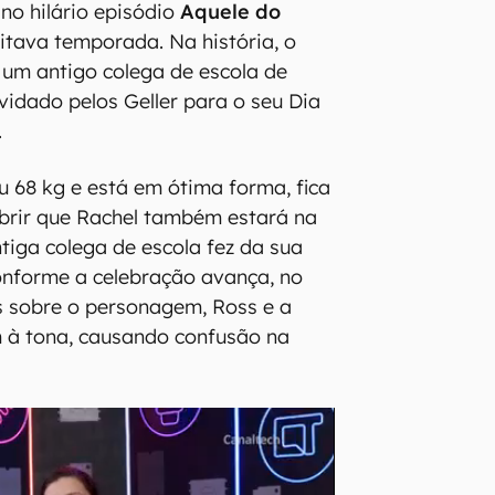
no hilário episódio
Aquele do
oitava temporada. Na história, o
, um antigo colega de escola de
vidado pelos Geller para o seu Dia
.
u 68 kg e está em ótima forma, fica
brir que Rachel também estará na
ntiga colega de escola fez da sua
onforme a celebração avança, no
s sobre o personagem, Ross e a
m à tona, causando confusão na