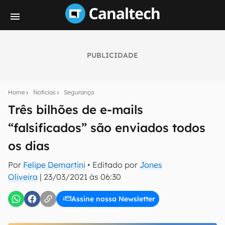
PUBLICIDADE
Seu resumo inteligente do mundo tech!
Assine a newsletter do Canaltech e receba
Home
Notícias
Segurança
notícias e reviews sobre tecnologia em primeira
mão.
Três bilhões de e-mails
“falsificados” são enviados todos
E-mail
os dias
Por
Felipe Demartini
• Editado por
Jones
inscreva-se
Oliveira
|
23/03/2021 às 06:30
Assine nossa Newsletter
Confirmo que li, aceito e concordo com os
Termos de
Uso e Política de Privacidade do Canaltech.