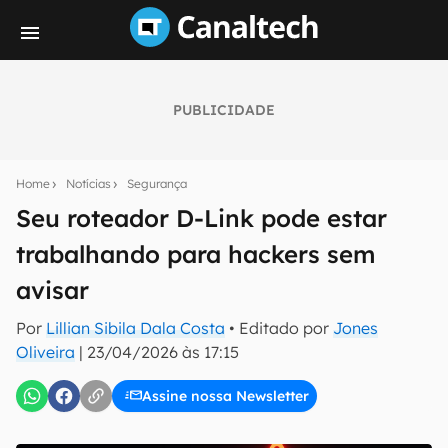
PUBLICIDADE
Seu resumo inteligente do mundo tech!
Assine a newsletter do Canaltech e receba
Home
Notícias
Segurança
notícias e reviews sobre tecnologia em primeira
mão.
Seu roteador D-Link pode estar
trabalhando para hackers sem
E-mail
avisar
Por
Lillian Sibila Dala Costa
• Editado por
Jones
inscreva-se
Oliveira
|
23/04/2026 às 17:15
Assine nossa Newsletter
Confirmo que li, aceito e concordo com os
Termos de
Uso e Política de Privacidade do Canaltech.