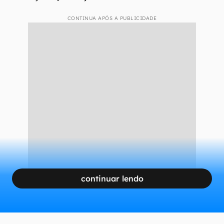
A
D-Link
fica especialmente vulnerável por sua
série
(DIR-823-X)
ter chegado ao
fim de vida
oficial
em novembro de 2024: em outras
palavras, a fabricante não dá mais suporte
técnico aos modelos e não desenvolve
atualizações para eles. A empresa não costuma
abrir exceções para aparelhos descontinuados,
então é
improvável que uma proteção à
ameaça seja lançada
.
CONTINUA APÓS A PUBLICIDADE