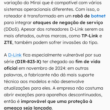
do roteador. Assim, é baixado um
script
de um
endereço externo, sendo executado diretamente
no equipamento.
Roteadores antigos, da série DIR-823-X da D-Link, estão
completamente vulneráveis ao malware e não receberão atualizações:
convém trocar (Imagem: Divulgação/D-Link)
O processo instala o malware
tuxnokill,
variação do Mirai que é compatível com vários
sistemas operacionais diferentes. Com isso, o
roteador é transformado em um
robô de
botnet
para integrar
ataques de negação de serviço
(DDoS). Apesar dos roteadores D-Link serem os
mais afetados, outras marcas, como
TP-Link
e
ZTE
, também podem sofrer invasões do tipo.