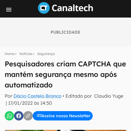
PUBLICIDADE
Seu resumo inteligente do mundo tech!
Assine a newsletter do Canaltech e receba
Home
Notícias
Segurança
notícias e reviews sobre tecnologia em primeira
mão.
Pesquisadores criam CAPTCHA que
mantém segurança mesmo após
E-mail
automatizado
Por
Dácio Castelo Branco
• Editado por
Claudio Yuge
inscreva-se
|
17/01/2022 às 14:50
Assine nossa Newsletter
Confirmo que li, aceito e concordo com os
Termos de
Uso e Política de Privacidade do Canaltech.