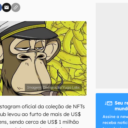
inscreva-se
li, aceito e concordo com os
Termos de Uso e Política de Privacidade do Ca
Divulgação/Yuga Labs
Seu r
tagram oficial da coleção de NFTs
mundo
ub levou ao furto de mais de US$
Assine a new
ens, sendo cerca de US$ 1 milhão
receba notíc