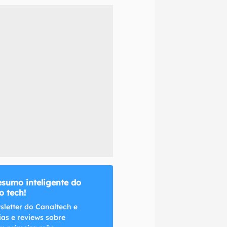
naltech.
esumo inteligente do
 tech!
sletter do Canaltech e
ias e reviews sobre