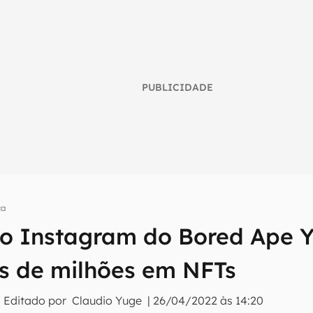
PUBLICIDADE
ça
o Instagram do Bored Ape Y
umo inteligente do mundo tech!
os de milhões em NFTs
tter do Canaltech e receba notícias e reviews sobre tecnologia 
 Editado por
Claudio Yuge
|
26/04/2022 às 14:20