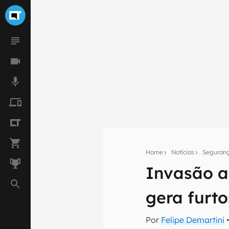
Home
Notícias
Seguran
Invasão a
Seu res
gera furt
Assine a newsle
mão.
Por
Felipe Demartini
•