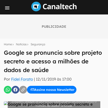
PUBLICIDADE
Seu resumo inteligente do mundo tech!
Assine a newsletter do Canaltech e receba
Home
Notícias
Segurança
notícias e reviews sobre tecnologia em primeira
mão.
Google se pronuncia sobre projeto
secreto e acesso a milhões de
E-mail
dados de saúde
Por
Fidel Forato
|
12/11/2019 às 17:00
inscreva-se
Assine nossa Newsletter
Confirmo que li, aceito e concordo com os
Termos de
Uso e Política de Privacidade do Canaltech.
Google se pronuncia sobre projeto secreto e acesso a
milhões de dados de saúde