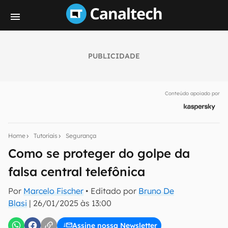
PUBLICIDADE
Seu resumo inteligente do mundo tech!
Assine a newsletter do Canaltech e receba
Conteúdo apoiado por
notícias e reviews sobre tecnologia em primeira
mão.
E-mail
Home
Tutoriais
Segurança
Como se proteger do golpe da
falsa central telefônica
inscreva-se
Por
Marcelo Fischer
• Editado por
Bruno De
Blasi
|
26/01/2025 às 13:00
Confirmo que li, aceito e concordo com os
Termos de
Uso e Política de Privacidade do Canaltech.
Assine nossa Newsletter