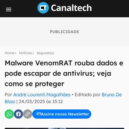
PUBLICIDADE
Seu resumo inteligente do mundo tech!
Assine a newsletter do Canaltech e receba
Home
Notícias
Segurança
notícias e reviews sobre tecnologia em primeira
mão.
Malware VenomRAT rouba dados e
pode escapar de antivírus; veja
E-mail
como se proteger
Por
André Lourenti Magalhães
• Editado por
Bruno De
inscreva-se
Blasi
|
24/03/2025 às 15:12
Assine nossa Newsletter
Confirmo que li, aceito e concordo com os
Termos de
Uso e Política de Privacidade do Canaltech.