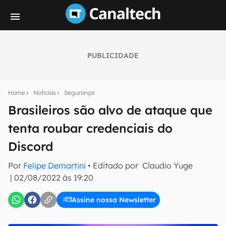
PUBLICIDADE
Seu resumo inteligente do mundo tech!
Assine a newsletter do Canaltech e receba
Home
Notícias
Segurança
notícias e reviews sobre tecnologia em primeira
mão.
Brasileiros são alvo de ataque que
tenta roubar credenciais do
E-mail
Discord
Por
Felipe Demartini
• Editado por
Claudio Yuge
inscreva-se
|
02/08/2022 às 19:20
Assine nossa Newsletter
Confirmo que li, aceito e concordo com os
Termos de
Uso e Política de Privacidade do Canaltech.