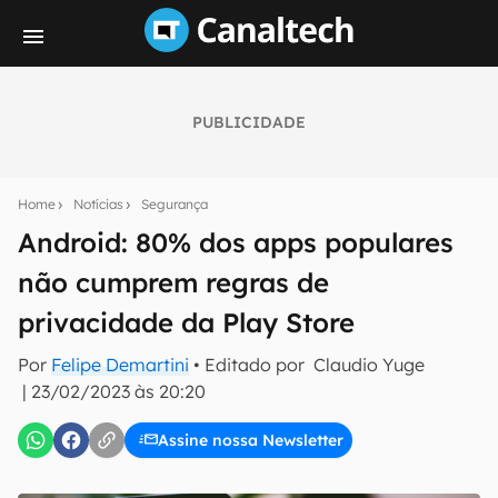
PUBLICIDADE
Seu resumo inteligente do mundo tech!
Assine a newsletter do Canaltech e receba
Home
Notícias
Segurança
notícias e reviews sobre tecnologia em primeira
mão.
Android: 80% dos apps populares
não cumprem regras de
E-mail
privacidade da Play Store
Por
Felipe Demartini
• Editado por
Claudio Yuge
inscreva-se
|
23/02/2023 às 20:20
Assine nossa Newsletter
Confirmo que li, aceito e concordo com os
Termos de
Uso e Política de Privacidade do Canaltech.