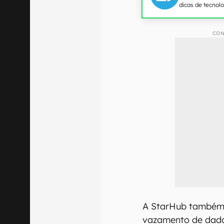
dicas de tecnol
CON
A StarHub também 
vazamento de dado