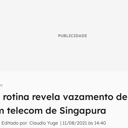
PUBLICIDADE
ça
 rotina revela vazamento de 
umo inteligente do mundo tech!
tter do Canaltech e receba notícias e reviews sobre tecnologia 
em telecom de Singapura
 Editado por
Claudio Yuge
|
11/08/2021 às 14:40