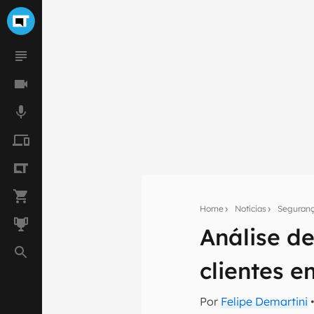
Home
Notícias
Seguran
Análise de
Seu res
Assine a newsle
clientes 
mão.
Por
Felipe Demartini
•
E-mail