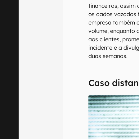
financeiras, assim
os dados vazados f
empresa também di
volume, enquanto o
aos clientes, prom
incidente e a divu
duas semanas.
Caso dista