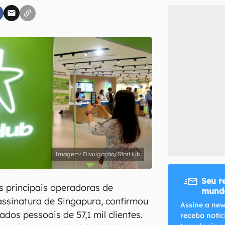
inscreva-se
li, aceito e concordo com os
Termos de Uso e Política de Privacidade do Ca
Divulgação/StarHub
Seu r
 principais operadoras de
mundo
 assinatura de Singapura, confirmou
Assine a new
dos pessoais de 57,1 mil clientes.
receba notíc