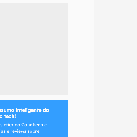
naltech.
esumo inteligente do
 tech!
sletter do Canaltech e
ias e reviews sobre