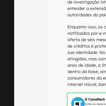
de investigação i
entender a extensã
autoridades do pa
Enquanto isso, os 
notificados por e-
oferta de seis mes
de créditos e prot
sua identidade. No
atingidas, mas co
anos de idade, a S
dentro da base, a
consumidores da e
internet móvel, ban
O Canaltech
Entre no canal 