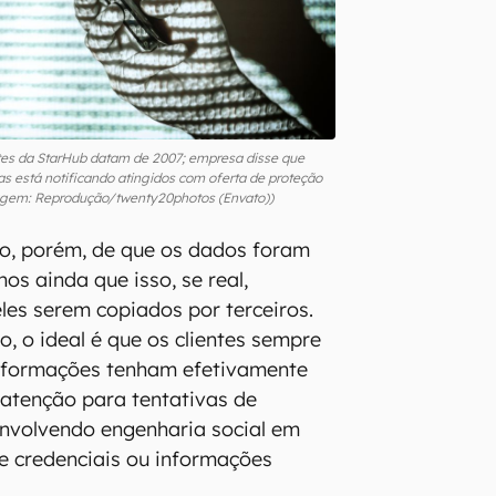
tes da StarHub datam de 2007; empresa disse que
s está notificando atingidos com oferta de proteção
agem: Reprodução/twenty20photos (Envato))
o, porém, de que os dados foram
nos ainda que isso, se real,
les serem copiados por terceiros.
, o ideal é que os clientes sempre
nformações tenham efetivamente
atenção para tentativas de
envolvendo engenharia social em
e credenciais ou informações