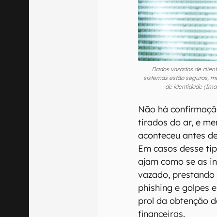
Dados vazados de clien
sistemas estão seguros, ma
de identidade (Im
Não há confirmaçã
tirados do ar, e me
aconteceu antes de
Em casos desse tipo
ajam como se as i
vazado, prestando 
phishing e golpes 
prol da obtenção d
financeiras.