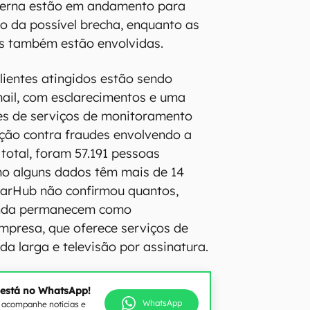
nterna estão em andamento para
o da possível brecha, enquanto as
ís também estão envolvidas.
clientes atingidos estão sendo
mail, com esclarecimentos e uma
es de serviços de monitoramento
eção contra fraudes envolvendo a
 total, foram 57.191 pessoas
mo alguns dados têm mais de 14
tarHub não confirmou quantos,
inda permanecem como
mpresa, que oferece serviços de
da larga e televisão por assinatura.
 está no WhatsApp!
WhatsApp
e acompanhe notícias e