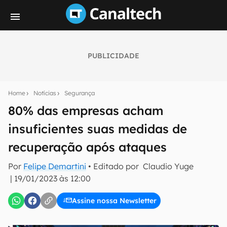
PUBLICIDADE
Seu resumo inteligente do mundo tech!
Assine a newsletter do Canaltech e receba
Home
Notícias
Segurança
notícias e reviews sobre tecnologia em primeira
mão.
80% das empresas acham
insuficientes suas medidas de
E-mail
recuperação após ataques
Por
Felipe Demartini
• Editado por
Claudio Yuge
inscreva-se
|
19/01/2023 às 12:00
Assine nossa Newsletter
Confirmo que li, aceito e concordo com os
Termos de
Uso e Política de Privacidade do Canaltech.