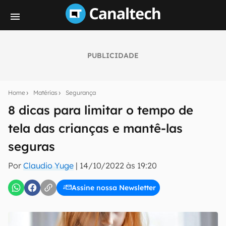
PUBLICIDADE
Seu resumo inteligente do mundo tech!
Assine a newsletter do Canaltech e receba
Home
Matérias
Segurança
notícias e reviews sobre tecnologia em primeira
mão.
8 dicas para limitar o tempo de
tela das crianças e mantê-las
E-mail
seguras
Por
Claudio Yuge
|
14/10/2022 às 19:20
inscreva-se
Assine nossa Newsletter
Confirmo que li, aceito e concordo com os
Termos de
Uso e Política de Privacidade do Canaltech.