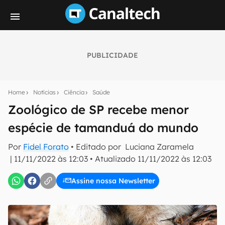
PUBLICIDADE
Seu resumo inteligente do mundo tech!
Assine a newsletter do Canaltech e receba
Home
Notícias
Ciência
Saúde
notícias e reviews sobre tecnologia em primeira
mão.
Zoológico de SP recebe menor
espécie de tamanduá do mundo
E-mail
Por
Fidel Forato
• Editado por
Luciana Zaramela
|
11/11/2022 às 12:03
•
Atualizado
11/11/2022 às 12:03
inscreva-se
Assine nossa Newsletter
Confirmo que li, aceito e concordo com os
Termos de
Uso e Política de Privacidade do Canaltech.