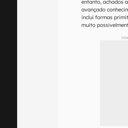
entanto, achados 
avançado conhecim
inclui formas primi
muito possivelmen
CON