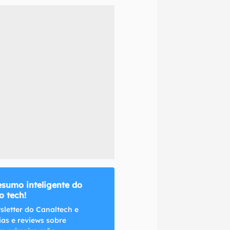
naltech.
esumo inteligente do
 tech!
sletter do Canaltech e
ias e reviews sobre