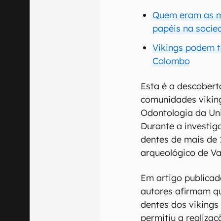
Quem eram as mu
papéis na soci
Vikings podem t
Colombo
Esta é a descobert
comunidades viking
Odontologia da Un
Durante a investiga
dentes de mais de 1
arqueológico de V
Em artigo publicado
autores afirmam qu
dentes dos viking
permitiu a realiza