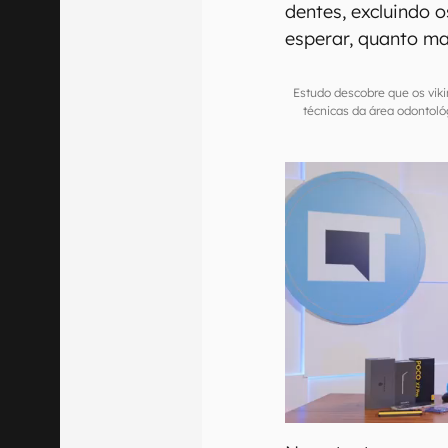
dentes, excluindo 
esperar, quanto ma
Estudo descobre que os vik
técnicas da área odontol