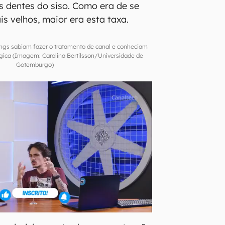
os dentes do siso. Como era de se
is velhos, maior era esta taxa.
ings sabiam fazer o tratamento de canal e conheciam
ógica (Imagem: Carolina Bertilsson/Universidade de
Gotemburgo)