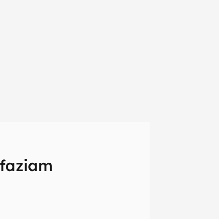
 faziam
em primeira