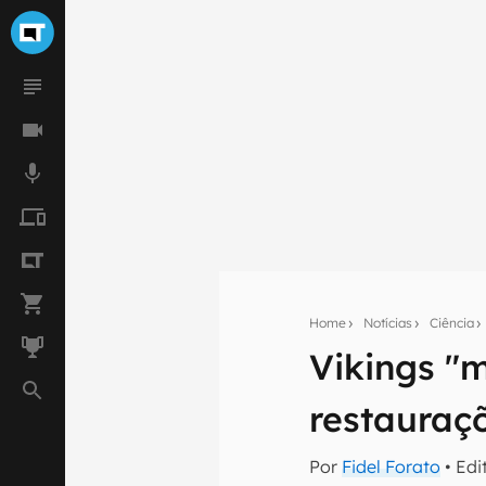
Home
Notícias
Ciência
Vikings "
Seu res
restauraç
Assine a newsle
mão.
Por
Fidel Forato
• Edi