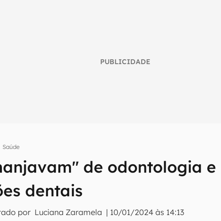
PUBLICIDADE
Saúde
manjavam" de odontologia e
umo inteligente do mundo tech!
ões dentais
tter do Canaltech e receba notícias e reviews sobre tecnologia 
tado por
Luciana Zaramela
|
10/01/2024 às 14:13