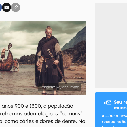
inscreva-se
li, aceito e concordo com os
Termos de Uso e Política de Privacidade do Ca
Nejron/Envato
Seu r
s anos 900 e 1300, a população
mundo
 problemas odontológicos “comuns”
Assine a new
, como cáries e dores de dente. No
receba notíc