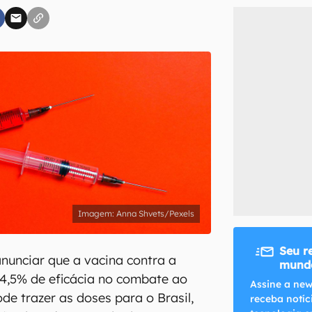
inscreva-se
li, aceito e concordo com os
Termos de Uso e Política de Privacidade do Ca
Anna Shvets/Pexels
Seu r
nunciar que a vacina contra a
mundo
4,5% de eficácia no combate ao
Assine a new
de trazer as doses para o Brasil,
receba notíc