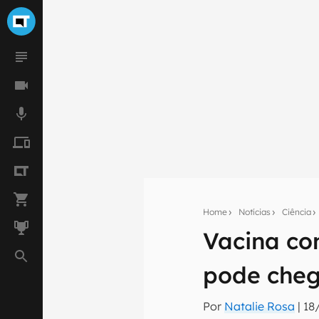
Home
Notícias
Ciência
Vacina co
Seu res
pode cheg
Assine a newsle
mão.
Por
Natalie Rosa
|
18