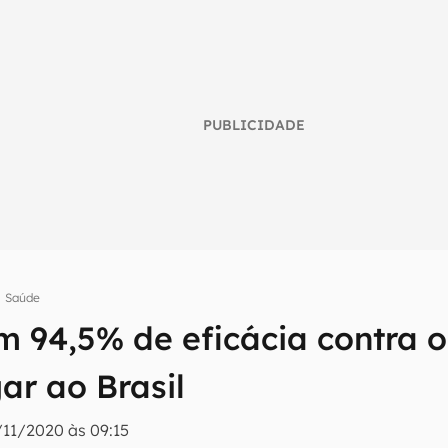
PUBLICIDADE
Saúde
m 94,5% de eficácia contra o
umo inteligente do mundo tech!
ar ao Brasil
tter do Canaltech e receba notícias e reviews sobre tecnologia 
/11/2020 às 09:15