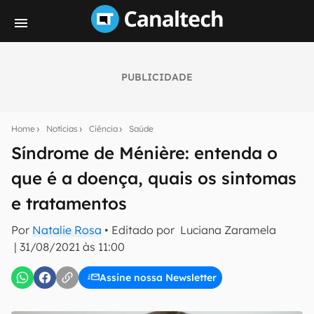
PUBLICIDADE
Seu resumo inteligente do mundo tech!
Assine a newsletter do Canaltech e receba
Home
Notícias
Ciência
Saúde
notícias e reviews sobre tecnologia em primeira
mão.
Síndrome de Ménière: entenda o
que é a doença, quais os sintomas
E-mail
e tratamentos
Por
Natalie Rosa
• Editado por
Luciana Zaramela
inscreva-se
|
31/08/2021 às 11:00
Assine nossa Newsletter
Confirmo que li, aceito e concordo com os
Termos de
Uso e Política de Privacidade do Canaltech.