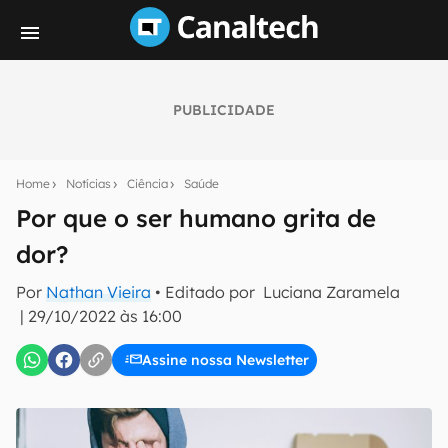
PUBLICIDADE
Seu resumo inteligente do mundo tech!
Assine a newsletter do Canaltech e receba
Home
Notícias
Ciência
Saúde
notícias e reviews sobre tecnologia em primeira
mão.
Por que o ser humano grita de
dor?
E-mail
Por
Nathan Vieira
• Editado por
Luciana Zaramela
|
29/10/2022 às 16:00
inscreva-se
Assine nossa Newsletter
Confirmo que li, aceito e concordo com os
Termos de
Uso e Política de Privacidade do Canaltech.