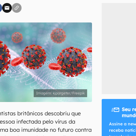
inscreva-se
li, aceito e concordo com os
Termos de Uso e Política de Privacidade do Ca
kjpargeter/Freepik
Seu r
tistas britânicos descobriu que
mundo
ssoa infectada pelo vírus da
Assine a new
uma boa imunidade no futuro contra
receba notíc