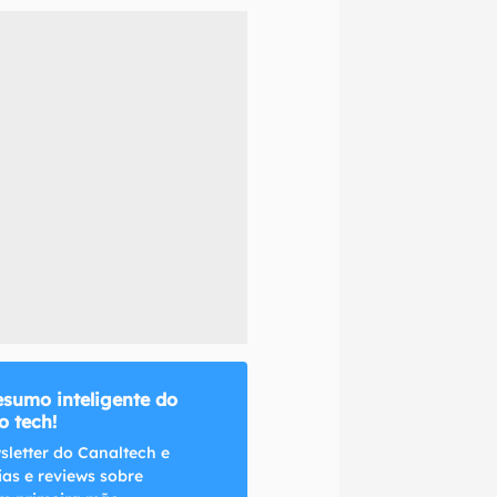
naltech.
esumo inteligente do
 tech!
sletter do Canaltech e
ias e reviews sobre