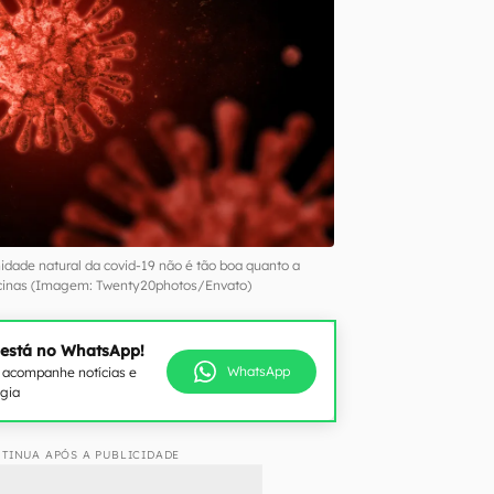
idade natural da covid-19 não é tão boa quanto a
acinas (Imagem: Twenty20photos/Envato)
 está no WhatsApp!
WhatsApp
e acompanhe notícias e
ogia
TINUA APÓS A PUBLICIDADE