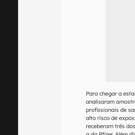
Para chegar a estas
analisaram amostr
profissionais de s
alto risco de expo
receberam três do
a da Pfizer. Além 