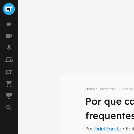
Home
Matérias
Ciência
Por que c
Seu res
frequente
Assine a newsle
mão.
Por
Fidel Forato
• Edi