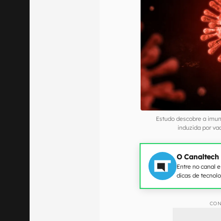
Estudo descobre a imun
induzida por v
O Canaltech
Entre no canal 
dicas de tecnol
CON