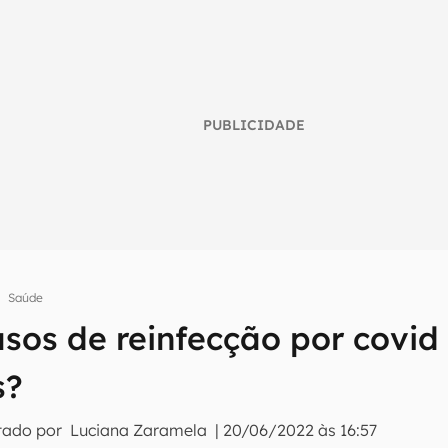
PUBLICIDADE
Saúde
asos de reinfecção por covid
umo inteligente do mundo tech!
s?
tter do Canaltech e receba notícias e reviews sobre tecnologia 
tado por
Luciana Zaramela
|
20/06/2022 às 16:57