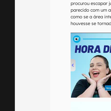
procurou escapar 
parecido com um as
como se a área int
houvesse se tornad
00:00
/
04:52