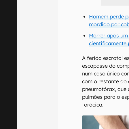
Homem perde par
mordido por cob
Morrer após um 
cientificamente 
A ferida escrotal 
escapasse do comp
num caso único co
com o restante do
pneumotórax, que 
pulmões para o esp
torácica.