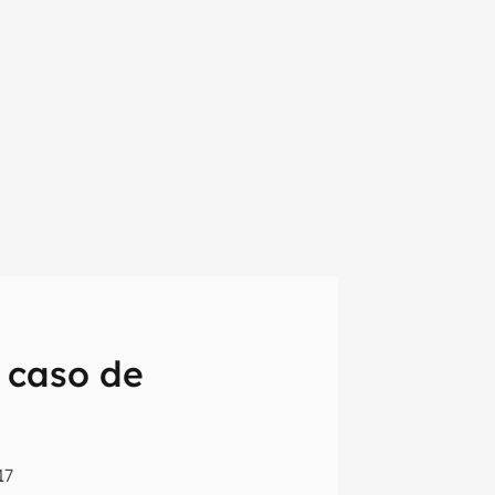
 caso de
em primeira
17