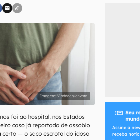
inscreva-se
li, aceito e concordo com os
Termos de Uso e Política de Privacidade do Ca
Vladdeep/envato
Seu r
os foi ao hospital, nos Estados
mundo
eiro caso já reportado de assobio
Assine a new
eu certo — o saco escrotal do idoso
receba notíc