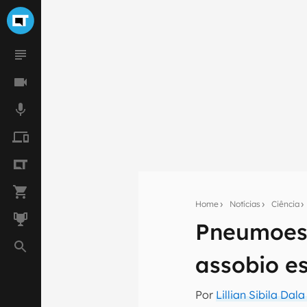
Home
Notícias
Ciência
Pneumoesc
Seu res
assobio e
Assine a newsle
mão.
Por
Lillian Sibila Dal