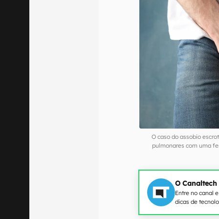
O caso do assobio escro
pulmonares com uma feri
O Canaltech
Entre no canal 
dicas de tecnol