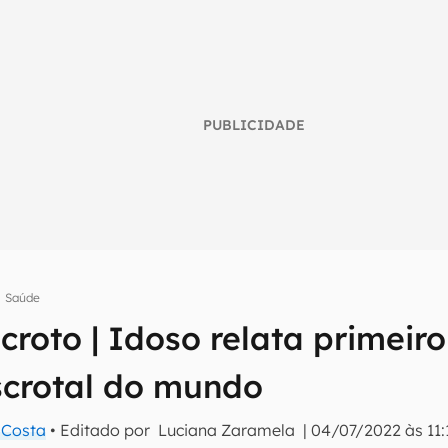
PUBLICIDADE
Saúde
roto | Idoso relata primeiro
umo inteligente do mundo tech!
scrotal do mundo
tter do Canaltech e receba notícias e reviews sobre tecnologia 
a Costa
• Editado por
Luciana Zaramela
|
04/07/2022 às 11: