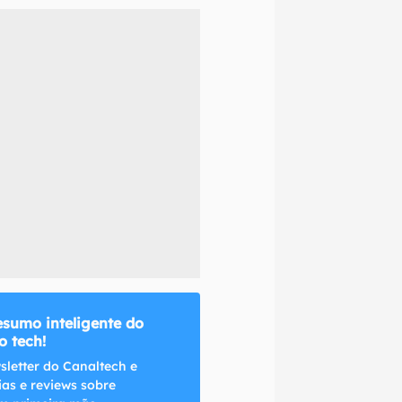
naltech.
esumo inteligente do
 tech!
sletter do Canaltech e
ias e reviews sobre