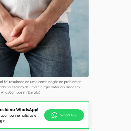
tal foi resultado de uma combinação de problemas
da no escroto de uma cirurgia anterior (Imagem:
AtlasComposer/Envato)
 está no WhatsApp!
WhatsApp
e acompanhe notícias e
ogia