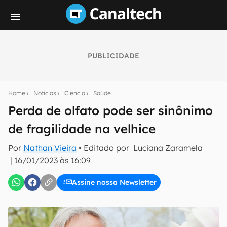
PUBLICIDADE
Seu resumo inteligente do mundo tech!
Assine a newsletter do Canaltech e receba
Home
Notícias
Ciência
Saúde
notícias e reviews sobre tecnologia em primeira
mão.
Perda de olfato pode ser sinônimo
de fragilidade na velhice
E-mail
Por
Nathan Vieira
• Editado por
Luciana Zaramela
|
16/01/2023 às 16:09
inscreva-se
Assine nossa Newsletter
Confirmo que li, aceito e concordo com os
Termos de
Uso e Política de Privacidade do Canaltech.