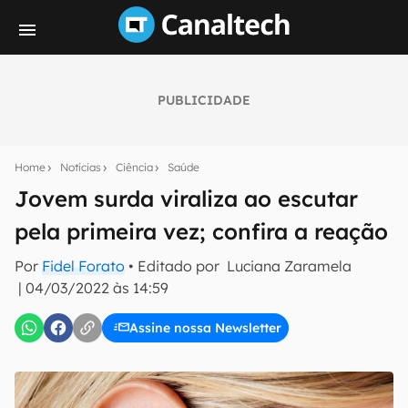
PUBLICIDADE
Seu resumo inteligente do mundo tech!
Assine a newsletter do Canaltech e receba
Home
Notícias
Ciência
Saúde
notícias e reviews sobre tecnologia em primeira
mão.
Jovem surda viraliza ao escutar
pela primeira vez; confira a reação
E-mail
Por
Fidel Forato
• Editado por
Luciana Zaramela
|
04/03/2022 às 14:59
inscreva-se
Assine nossa Newsletter
Confirmo que li, aceito e concordo com os
Termos de
Uso e Política de Privacidade do Canaltech.