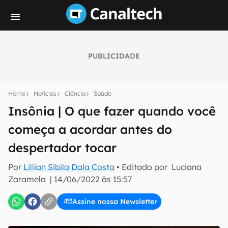
PUBLICIDADE
Seu resumo inteligente do mundo tech!
Assine a newsletter do Canaltech e receba
Home
Notícias
Ciência
Saúde
notícias e reviews sobre tecnologia em primeira
mão.
Insônia | O que fazer quando você
começa a acordar antes do
E-mail
despertador tocar
Por
Lillian Sibila Dala Costa
• Editado por
Luciana
inscreva-se
Zaramela
|
14/06/2022 às 15:57
Assine nossa Newsletter
Confirmo que li, aceito e concordo com os
Termos de
Uso e Política de Privacidade do Canaltech.