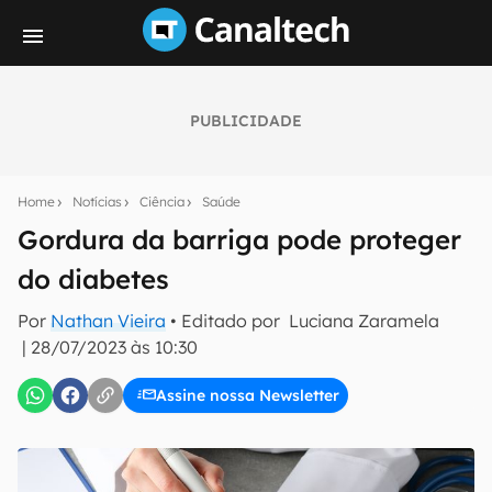
PUBLICIDADE
Seu resumo inteligente do mundo tech!
Assine a newsletter do Canaltech e receba
Home
Notícias
Ciência
Saúde
notícias e reviews sobre tecnologia em primeira
mão.
Gordura da barriga pode proteger
do diabetes
E-mail
Por
Nathan Vieira
• Editado por
Luciana Zaramela
|
28/07/2023 às 10:30
inscreva-se
Assine nossa Newsletter
Confirmo que li, aceito e concordo com os
Termos de
Uso e Política de Privacidade do Canaltech.