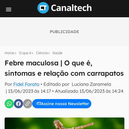
PUBLICIDADE
Seu resumo inteligente do mundo tech!
Assine a newsletter do Canaltech e receba
Home
O que é
Ciência
Saúde
notícias e reviews sobre tecnologia em primeira
mão.
Febre maculosa | O que é,
sintomas e relação com carrapatos
E-mail
Por
Fidel Forato
• Editado por
Luciana Zaramela
|
13/06/2023 às 14:17
•
Atualizado
13/06/2023 às 14:24
inscreva-se
Assine nossa Newsletter
Confirmo que li, aceito e concordo com os
Termos de
Uso e Política de Privacidade do Canaltech.