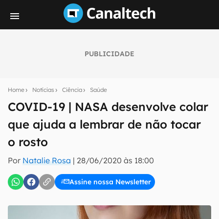
PUBLICIDADE
Seu resumo inteligente do mundo tech!
Assine a newsletter do Canaltech e receba
Home
Notícias
Ciência
Saúde
notícias e reviews sobre tecnologia em primeira
mão.
COVID-19 | NASA desenvolve colar
que ajuda a lembrar de não tocar
E-mail
o rosto
Por
Natalie Rosa
|
28/06/2020 às 18:00
inscreva-se
Assine nossa Newsletter
Confirmo que li, aceito e concordo com os
Termos de
Uso e Política de Privacidade do Canaltech.