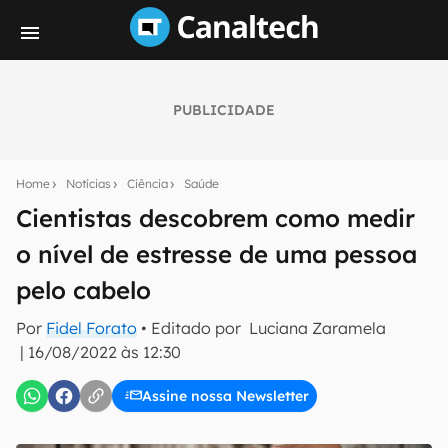
PUBLICIDADE
Seu resumo inteligente do mundo tech!
Assine a newsletter do Canaltech e receba
Home
Notícias
Ciência
Saúde
notícias e reviews sobre tecnologia em primeira
mão.
Cientistas descobrem como medir
o nível de estresse de uma pessoa
E-mail
pelo cabelo
Por
Fidel Forato
• Editado por
Luciana Zaramela
inscreva-se
|
16/08/2022 às 12:30
Assine nossa Newsletter
Confirmo que li, aceito e concordo com os
Termos de
Uso e Política de Privacidade do Canaltech.