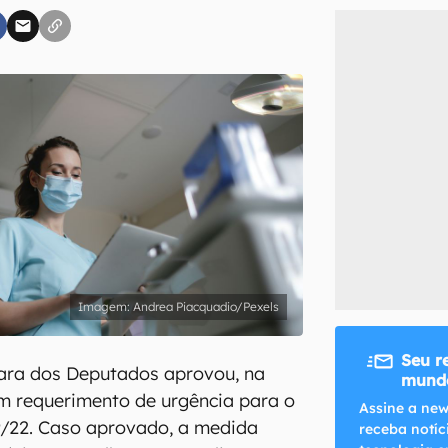
inscreva-se
li, aceito e concordo com os
Termos de Uso e Política de Privacidade do Ca
Andrea Piacquadio/Pexels
Seu r
ara dos Deputados aprovou, na
mundo
 um requerimento de urgência para o
Assine a new
9/22. Caso aprovado, a medida
receba notíc