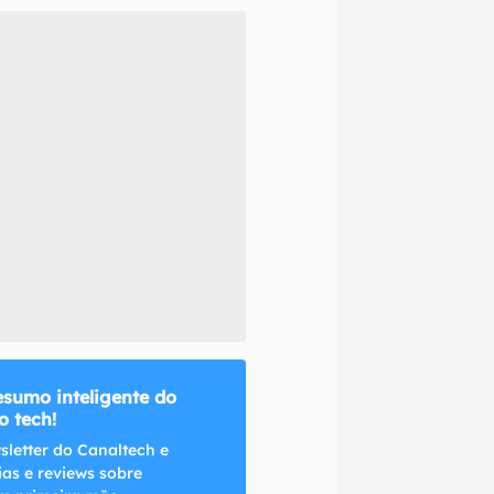
naltech.
esumo inteligente do
 tech!
sletter do Canaltech e
ias e reviews sobre