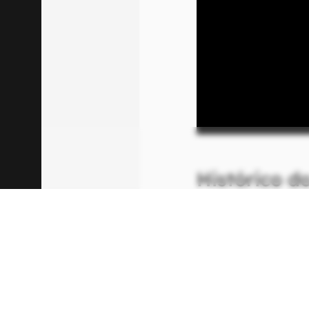
00:00
/
04:51
Histórico do
Apresentado em julh
o acompanhamento 
anestesiadas é uma
viralizou na época
um anestesista es