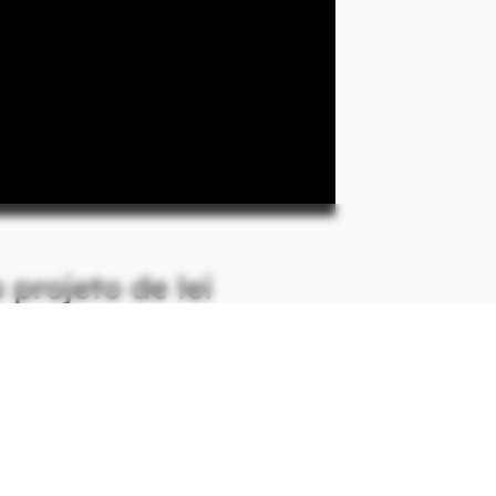
 projeto de lei
o deste ano, o projeto de lei sobre
obrigatório de mulheres que são
 resposta direta ao vídeo que
. Nas imagens, é possível observar
tuprando uma paciente