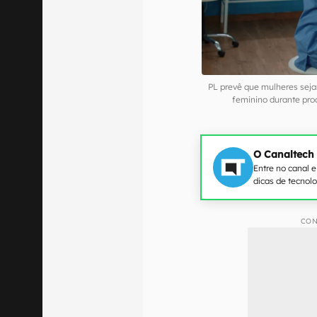
PL prevê que mulheres sej
feminino durante pr
O Canaltech
Entre no canal 
dicas de tecnol
CON