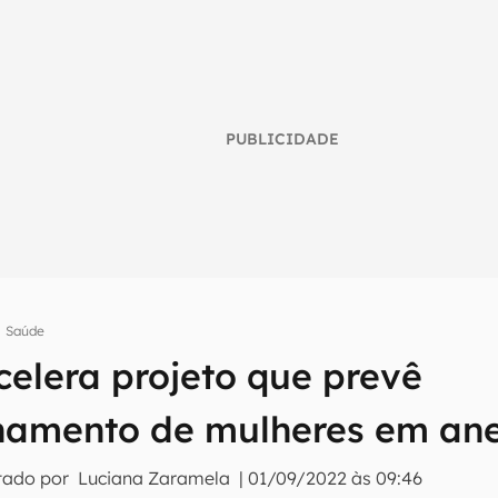
PUBLICIDADE
Saúde
umo inteligente do mundo tech!
elera projeto que prevê
tter do Canaltech e receba notícias e reviews sobre tecnologia 
amento de mulheres em ane
tado por
Luciana Zaramela
|
01/09/2022 às 09:46