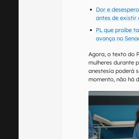
Dor e desespero
antes de existir
PL que proíbe t
avança no Sena
Agora, o texto do
mulheres durante 
anestesia poderá s
momento, não há da