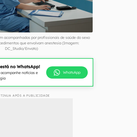
am acompanhadas por profissionais de saúde do sexo
ocedimentos que envolvam anestesia (Imagem:
DC_Studio/Envato)
 está no WhatsApp!
WhatsApp
e acompanhe notícias e
ogia
TINUA APÓS A PUBLICIDADE