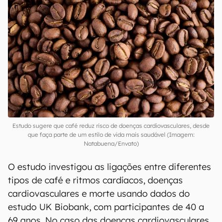
Estudo sugere que café reduz risco de doenças cardiovasculares, desde
que faça parte de um estilo de vida mais saudável (Imagem:
Natabuena/Envato)
O estudo investigou as ligações entre diferentes
tipos de café e ritmos cardíacos, doenças
cardiovasculares e morte usando dados do
estudo UK Biobank, com participantes de 40 a
69 anos. No caso das doenças cardiovasculares,