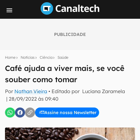
PUBLICIDADE
Seu resumo inteligente do mundo tech!
Assine a newsletter do Canaltech e receba
Home
Notícias
Ciência
Saúde
notícias e reviews sobre tecnologia em primeira
mão.
Café ajuda a viver mais, se você
souber como tomar
E-mail
Por
Nathan Vieira
• Editado por
Luciana Zaramela
|
28/09/2022 às 09:40
inscreva-se
Assine nossa Newsletter
Confirmo que li, aceito e concordo com os
Termos de
Uso e Política de Privacidade do Canaltech.