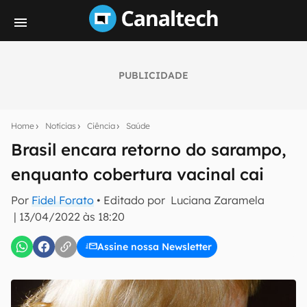
PUBLICIDADE
Seu resumo inteligente do mundo tech!
Assine a newsletter do Canaltech e receba
Home
Notícias
Ciência
Saúde
notícias e reviews sobre tecnologia em primeira
mão.
Brasil encara retorno do sarampo,
enquanto cobertura vacinal cai
E-mail
Por
Fidel Forato
• Editado por
Luciana Zaramela
|
13/04/2022 às 18:20
inscreva-se
Assine nossa Newsletter
Confirmo que li, aceito e concordo com os
Termos de
Uso e Política de Privacidade do Canaltech.