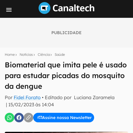
PUBLICIDADE
Seu resumo inteligente do mundo tech!
Assine a newsletter do Canaltech e receba
Home
Notícias
Ciência
Saúde
notícias e reviews sobre tecnologia em primeira
mão.
Biomaterial que imita pele é usado
para estudar picadas do mosquito
E-mail
da dengue
Por
Fidel Forato
• Editado por
Luciana Zaramela
inscreva-se
|
15/02/2023 às 14:04
Assine nossa Newsletter
Confirmo que li, aceito e concordo com os
Termos de
Uso e Política de Privacidade do Canaltech.