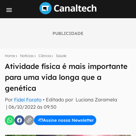
PUBLICIDADE
Seu resumo inteligente do mundo tech!
Assine a newsletter do Canaltech e receba
Home
Notícias
Ciência
Saúde
notícias e reviews sobre tecnologia em primeira
mão.
Atividade física é mais importante
para uma vida longa que a
E-mail
genética
Por
Fidel Forato
• Editado por
Luciana Zaramela
inscreva-se
|
06/10/2022 às 09:50
Assine nossa Newsletter
Confirmo que li, aceito e concordo com os
Termos de
Uso e Política de Privacidade do Canaltech.