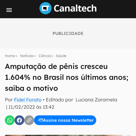
PUBLICIDADE
Seu resumo inteligente do mundo tech!
Assine a newsletter do Canaltech e receba
Home
Notícias
Ciência
Saúde
notícias e reviews sobre tecnologia em primeira
mão.
Amputação de pênis cresceu
1.604% no Brasil nos últimos anos;
E-mail
saiba o motivo
Por
Fidel Forato
• Editado por
Luciana Zaramela
inscreva-se
|
11/02/2022 às 13:42
Assine nossa Newsletter
Confirmo que li, aceito e concordo com os
Termos de
Uso e Política de Privacidade do Canaltech.