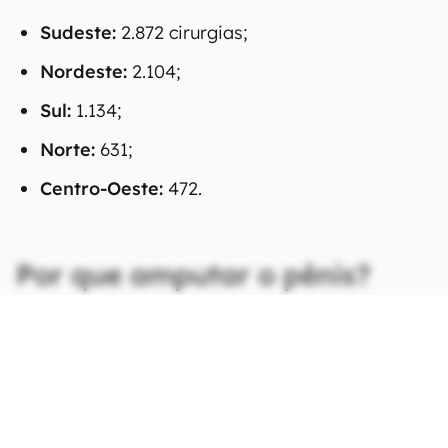
Sudeste:
2.872 cirurgias;
Nordeste:
2.104;
Sul:
1.134;
Norte:
631;
Centro-Oeste:
472.
Por que amputar o pênis?
CONTINUA APÓS A PUBLICIDADE