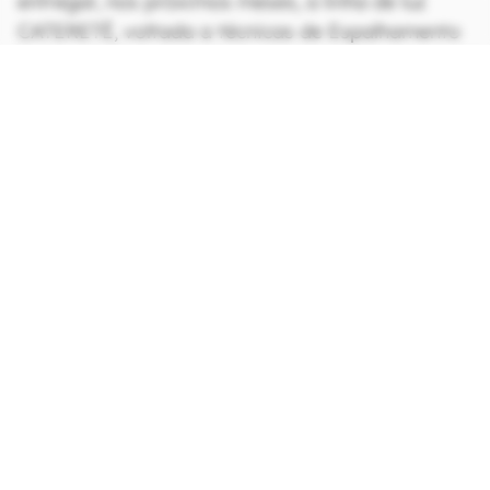
entregar, nos próximos meses, a linha de luz
CATERETÊ, voltada a técnicas de Espalhamento
Coerente de Raios X, onde será possível produzir
imagens celulares tridimensionais de alta
resolução.
CONTINUA APÓS A PUBLICIDADE