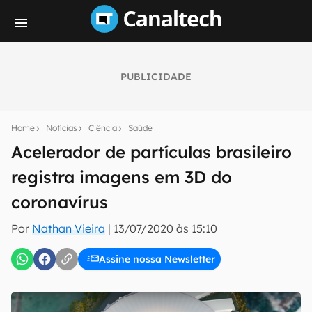
PUBLICIDADE
Seu resumo inteligente do mundo tech!
Assine a newsletter do Canaltech e receba
Home
Notícias
Ciência
Saúde
notícias e reviews sobre tecnologia em primeira
mão.
Acelerador de partículas brasileiro
registra imagens em 3D do
E-mail
coronavírus
Por
Nathan Vieira
|
13/07/2020 às 15:10
inscreva-se
Assine nossa Newsletter
Confirmo que li, aceito e concordo com os
Termos de
Uso e Política de Privacidade do Canaltech.