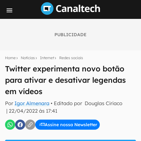
PUBLICIDADE
Seu resumo inteligente do mundo tech!
Assine a newsletter do Canaltech e receba
Home
Notícias
Internet
Redes sociais
notícias e reviews sobre tecnologia em primeira
mão.
Twitter experimenta novo botão
para ativar e desativar legendas
E-mail
em vídeos
Por
Igor Almenara
• Editado por
Douglas Ciriaco
inscreva-se
|
22/04/2022 às 17:41
Assine nossa Newsletter
Confirmo que li, aceito e concordo com os
Termos de
Uso e Política de Privacidade do Canaltech.