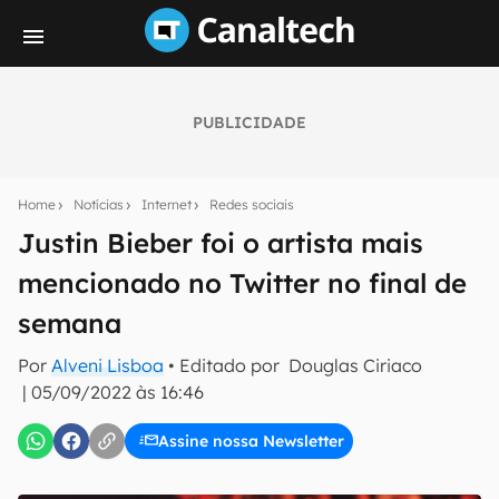
PUBLICIDADE
Seu resumo inteligente do mundo tech!
Assine a newsletter do Canaltech e receba
Home
Notícias
Internet
Redes sociais
notícias e reviews sobre tecnologia em primeira
mão.
Justin Bieber foi o artista mais
mencionado no Twitter no final de
E-mail
semana
Por
Alveni Lisboa
• Editado por
Douglas Ciriaco
inscreva-se
|
05/09/2022 às 16:46
Assine nossa Newsletter
Confirmo que li, aceito e concordo com os
Termos de
Uso e Política de Privacidade do Canaltech.