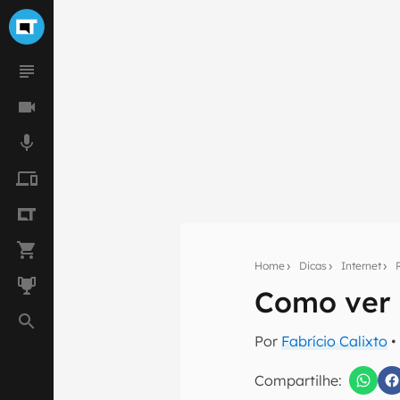
Home
Dicas
Internet
Como ver 
Seu res
Por
Fabrício Calixto
•
Assine a newsle
mão.
Compartilhe: