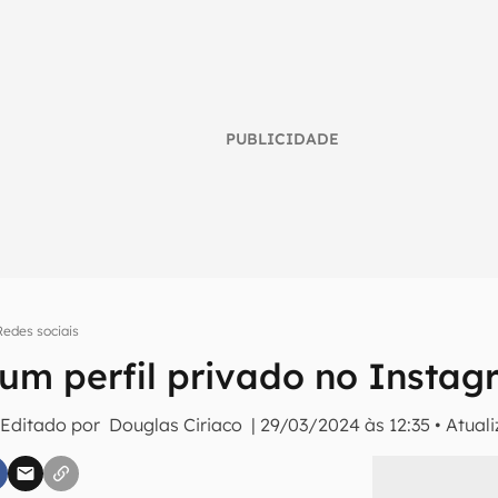
PUBLICIDADE
Redes sociais
um perfil privado no Instagr
umo inteligente do mundo tech!
 Editado por
Douglas Ciriaco
|
29/03/2024 às 12:35
•
Atual
tter do Canaltech e receba notícias e reviews sobre tecnologia 