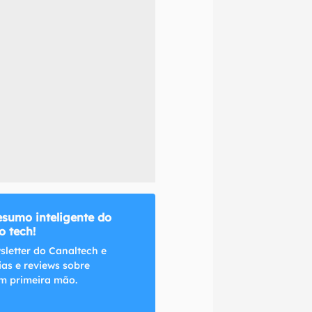
naltech.
esumo inteligente do
 tech!
sletter do Canaltech e
ias e reviews sobre
m primeira mão.