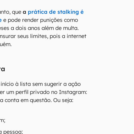
anto, que
a
prática de stalking é
e
e pode render punições como
eses a dois anos além de multa.
surar seus limites, pois a internet
guém.
ta
nício à lista sem sugerir a ação
er um perfil privado no Instagram:
a conta em questão. Ou seja:
m;
na pessoa;