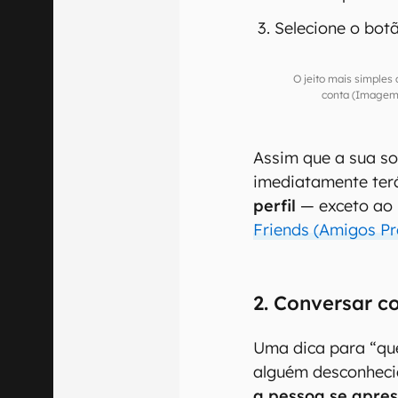
Selecione o botã
O jeito mais simples
conta (Imagem:
Assim que a sua so
imediatamente te
perfil
— exceto ao 
Friends (Amigos P
2. Conversar c
Uma dica para “que
alguém desconheci
a pessoa se apre