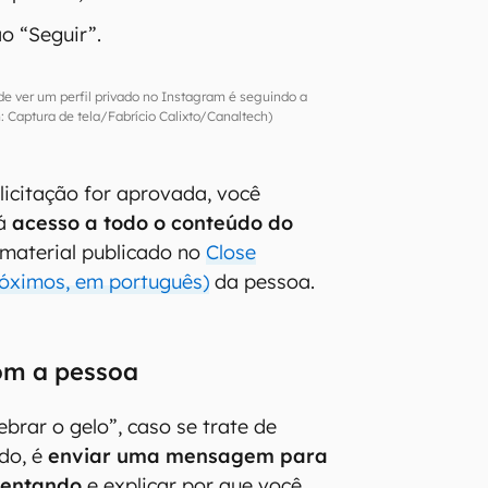
o “Seguir”.
 de ver um perfil privado no Instagram é seguindo a
 Captura de tela/Fabrício Calixto/Canaltech)
licitação for aprovada, você
rá
acesso a todo o conteúdo do
material publicado no
Close
róximos, em português)
da pessoa.
om a pessoa
brar o gelo”, caso se trate de
do, é
enviar uma mensagem para
sentando
e explicar por que você