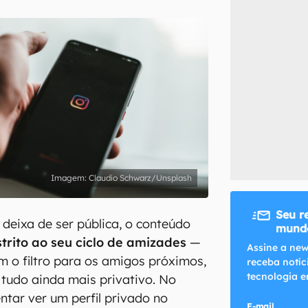
inscreva-se
li, aceito e concordo com os
Termos de Uso e Política de Privacidade do Ca
Claudio Schwarz/Unsplash
Seu r
eixa de ser pública, o conteúdo
mundo
strito ao seu ciclo de amizades
—
Assine a new
m o filtro para os amigos próximos,
receba notíc
tecnologia e
 tudo ainda mais privativo. No
ntar ver um perfil privado no
E-mail