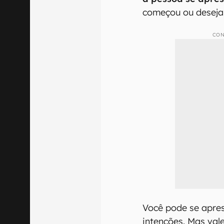
começou ou deseja 
CON
Você pode se apres
intenções. Mas val