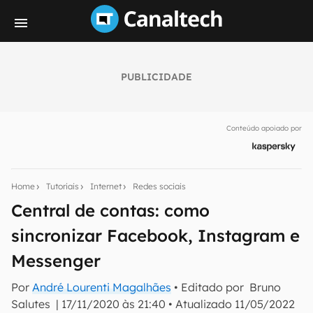
PUBLICIDADE
Seu resumo inteligente do mundo tech!
Assine a newsletter do Canaltech e receba
Conteúdo apoiado por
notícias e reviews sobre tecnologia em primeira
mão.
E-mail
Home
Tutoriais
Internet
Redes sociais
Central de contas: como
sincronizar Facebook, Instagram e
inscreva-se
Messenger
Confirmo que li, aceito e concordo com os
Termos de
Por
André Lourenti Magalhães
• Editado por
Bruno
Uso e Política de Privacidade do Canaltech.
Salutes
|
17/11/2020 às 21:40
•
Atualizado
11/05/2022