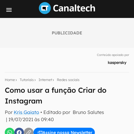
PUBLICIDADE
Seu resumo inteligente do mundo tech!
Assine a newsletter do Canaltech e receba
Conteúdo apoiado por
notícias e reviews sobre tecnologia em primeira
mão.
E-mail
Home
Tutoriais
Internet
Redes sociais
Como usar a função Criar do
Instagram
inscreva-se
Por
Kris Gaiato
• Editado por
Bruno Salutes
|
19/07/2021 às 09:40
Confirmo que li, aceito e concordo com os
Termos de
Uso e Política de Privacidade do Canaltech.
Assine nossa Newsletter